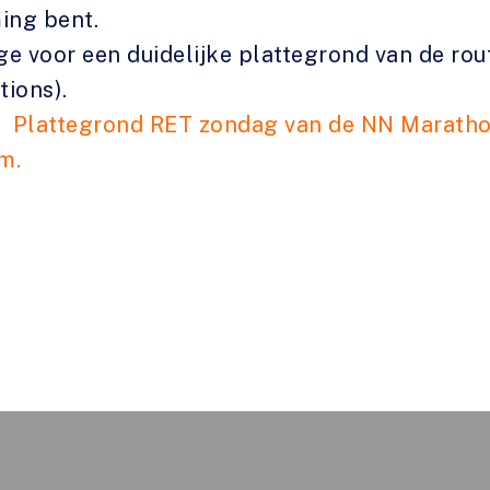
ng bent.
age voor een duidelijke plattegrond van de rout
tions).
de
Plattegrond RET zondag
van de NN Marath
m.