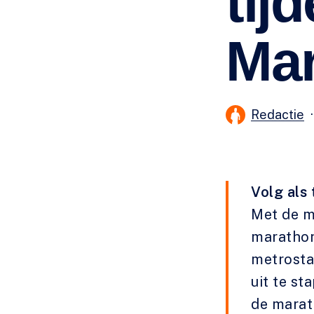
tij
Ma
Redactie
Volg als 
Met de m
marathon,
metrosta
uit te st
de marath