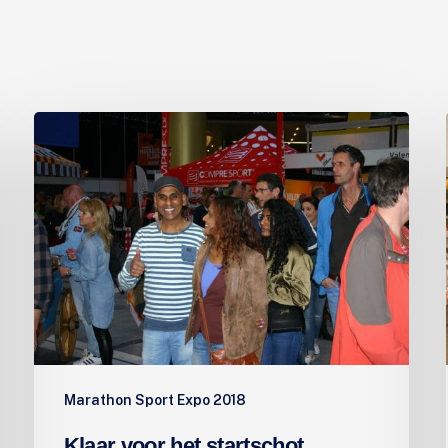
Klaar
voor
het
startschot
Marathon Sport Expo 2018
Klaar voor het startschot