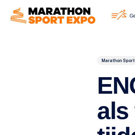
Skip
to
Ge
main
content
Marathon Sport
EN
als