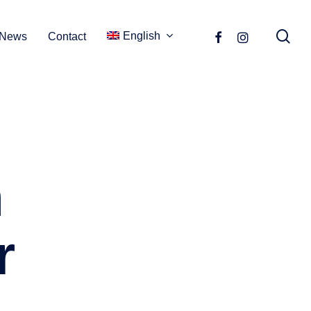
se
facebook
instagram
English
News
Contact
n
r