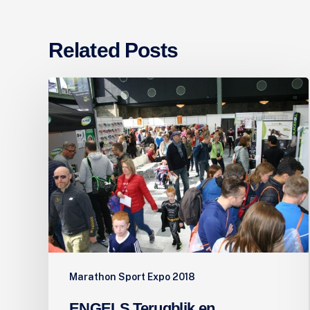
Related Posts
ENGELS
Terugblik
en
prijswinnaars
Marathon Sport Expo 2018
ENGELS Terugblik en