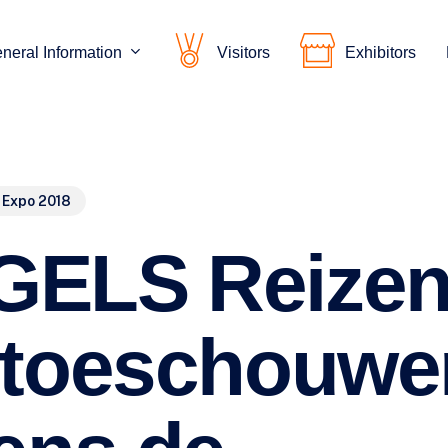
neral Information
Visitors
Exhibitors
 Expo 2018
GELS Reize
 toeschouwe