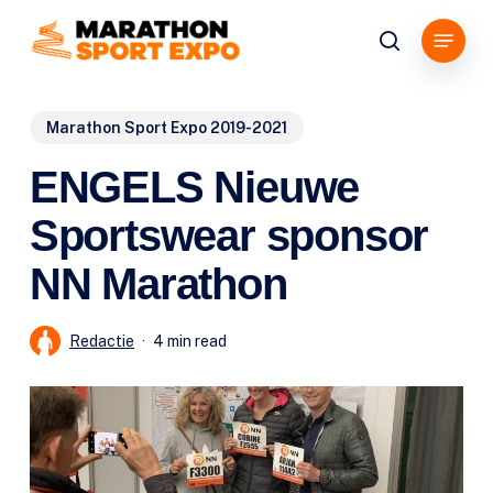
Skip
Menu
to
search
main
content
Marathon Sport Expo 2019-2021
ENGELS Nieuwe
Sportswear sponsor
NN Marathon
Redactie
4 min read