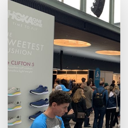
Terugblik
op
de
Marathon
Sport
Expo
2021