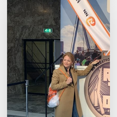
Terugblik
op
de
Marathon
Sport
Expo
2019