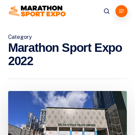
Skip
Menu
to
search
main
content
Category
Marathon Sport Expo
2022
Looking
back
at
2022