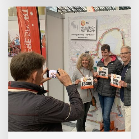
ENGELS
Nieuwe
Sportswear
sponsor
NN
Marathon