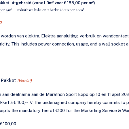
et uitgebreid (vanaf 9m² voor € 185,00 per m²)
er 9m², 1 afsluitbare balie en 2 barkrukken per 20m²
t)
den van elektra. Elektra aansluiting, verbruik en wandcontactdoos t.w.v. 
icity. This includes power connection, usage, and a wall socket at
) Pakket
(Vereist)
h aan deelname aan de Marathon Sport Expo op 10 en 11 april 202
to participating in the Marathon Sport
ccepts the mandatory fee of €100 for the Marketing Service & W
€ 100,00