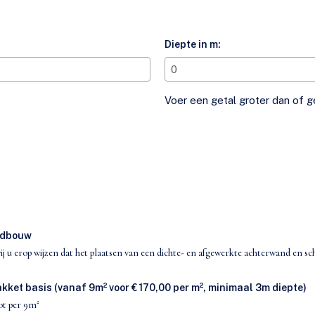
Diepte in m:
Voer een getal groter dan of g
ndbouw
wij u erop wijzen dat het plaatsen van een dichte- en afgewerkte achterwand en 
et basis (vanaf 9m² voor € 170,00 per m², minimaal 3m diepte)
ot per 9m²