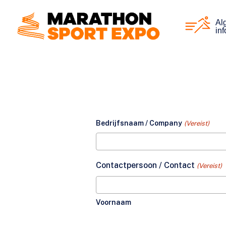
Overslaan
en
Al
inf
naar
de
algemene
inhoud
Bedrijfsnaam / Company
(Vereist)
Contactpersoon / Contact
(Vereist)
Voornaam