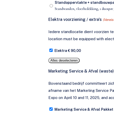
Standoppervlakte + standbouwpakk
Standwanden, vloerbedekking, 1 duospot p
Elektra voorziening / extra's
(Vereis
Iedere standlocatie dient voorzien te wor
location must be equipped with electr
Elektra € 90,00
Alles deselecteren
Marketing Service & Afval (waste
Bovenstaand bedrijf committeert zic
afname van het Marketing Service Pakket á € 100,-- // The undersigned company hereby commits 
Expo on April 10 and 11, 2025, and a
Marketing Service & Afval Pakket 