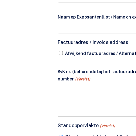
Naam op Exposantenlijst / Name on exh
Factuuradres / Invoice address
Afwijkend factuuradres / Alternat
KvK nr. (behorende bij het factuurad
number
(Vereist)
Standoppervlakte
(Vereist)