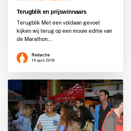
Terugblik en prijswinnaars
Terugblik Met een voldaan gevoel
kijken wij terug op een mooie editie van
de Marathon…
Redactie
14 april 2018
Klaar
voor
het
startschot