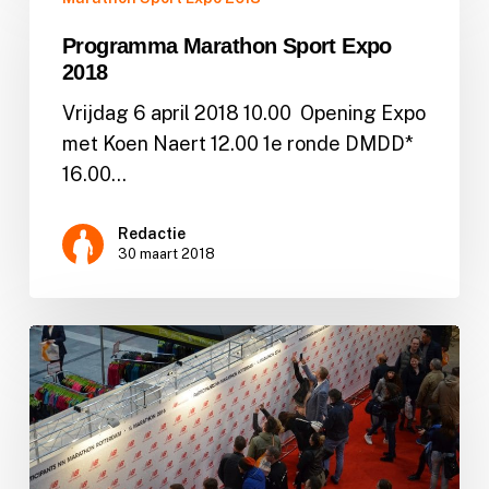
Marathon
Sport
Programma Marathon Sport Expo
Expo
2018
2018
Vrijdag 6 april 2018 10.00 Opening Expo
met Koen Naert 12.00 1e ronde DMDD*
16.00…
Redactie
30 maart 2018
Profiteer
van
het
vroege
vogeltarief