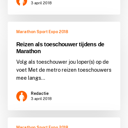
3 april 2018
Reizen
Marathon Sport Expo 2018
als
toeschouwer
Reizen als toeschouwer tijdens de
tijdens
Marathon
de
Volg als toeschouwer jou loper(s) op de
Marathon
voet Met de metro reizen toeschouwers
mee langs…
Redactie
3 april 2018
Programma
Marathon Sport Expo 2018