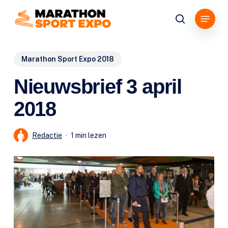
Overslaan
Menu
en
zoeken
naar
de
Marathon Sport Expo 2018
algemene
inhoud
Nieuwsbrief 3 april
2018
Redactie
1 min lezen