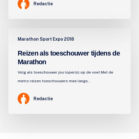
Redactie
Reizen
Marathon Sport Expo 2018
als
toeschouwer
Reizen als toeschouwer tijdens de
tijdens
Marathon
de
Volg als toeschouwer jou loper(s) op de voet Met de
Marathon
metro reizen toeschouwers mee langs…
Redactie