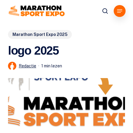
Overslaan
Menu
en
zoeken
naar
de
Marathon Sport Expo 2025
algemene
inhoud
logo 2025
Redactie
1 min lezen