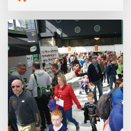
Terugblik
en
prijswinnaars