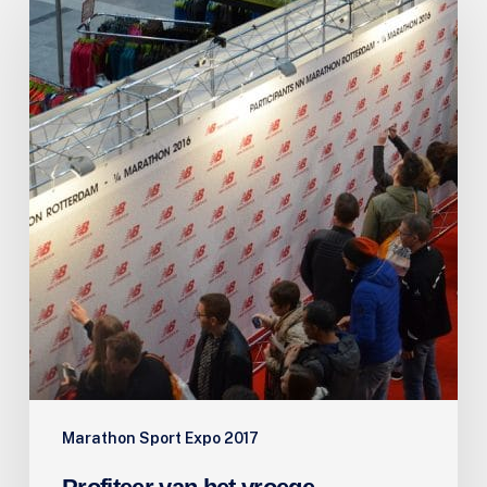
van
het
vroege
vogeltarief
Marathon Sport Expo 2017