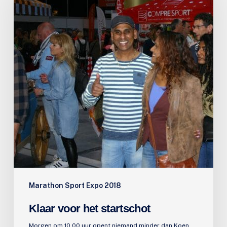
startschot
Marathon Sport Expo 2018
Klaar voor het startschot
Morgen om 10.00 uur opent niemand minder dan Koen