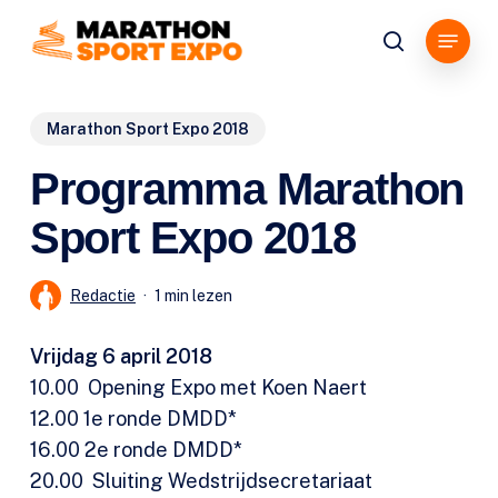
Overslaan
Menu
en
zoeken
naar
de
Marathon Sport Expo 2018
algemene
inhoud
Programma Marathon
Sport Expo 2018
Redactie
1 min lezen
Vrijdag 6 april 2018
10.00 Opening Expo met Koen Naert
12.00 1e ronde DMDD*
16.00 2e ronde DMDD*
20.00 Sluiting Wedstrijdsecretariaat